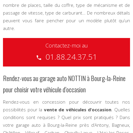
nombre de places, taille du coffre, type de mécanisme et de
passage de vitesse, type de carburant… De nombreux détails
peuvent vous faire pencher pour un modèle plutôt qu’un
autre.
Contactez-moi au
01.88.24.37.51
phone
Rendez-vous au garage auto NOTTIN à Bourg-la-Reine
pour choisir votre véhicule d’occasion
Rendez-vous en concession pour découvrir toutes nos
possibilités pour la
vente de véhicules d’occasion
. Quelles
conditions sont requises ? Quel prix sont pratiqués ? Dans
votre garage auto à Bourg-la-Reine près d’Antony, Bagneux,
Châtillon, Villejuif, Cachan, Chevilly-Larue, L’Haÿ-les-Roses,